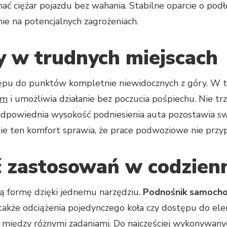
ać ciężar pojazdu bez wahania. Stabilne oparcie o pod
nie na potencjalnych zagrożeniach.
y w trudnych miejscach
ępu do punktów kompletnie niewidocznych z góry. W
em
i umożliwia działanie bez poczucia pośpiechu. Nie trz
 Odpowiednia wysokość podniesienia auta pozostawia s
ie ten komfort sprawia, że prace podwoziowe nie przypo
 zastosowań w codzien
zą formę dzięki jednemu narzędziu.
Podnośnik samoch
le także odciążenia pojedynczego koła czy dostępu do 
ć między różnymi zadaniami. Do najczęściej wykonywany