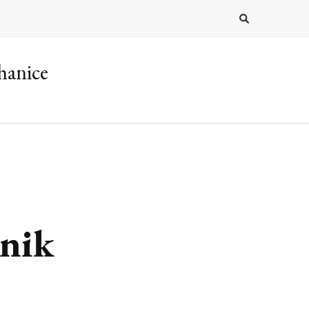
hanice
nik