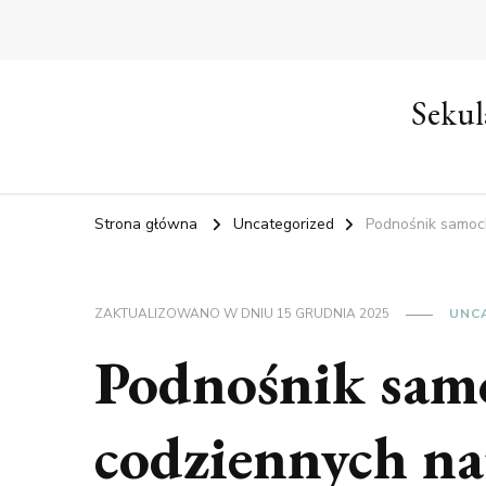
Sekul
Strona główna
Uncategorized
Podnośnik samoc
ZAKTUALIZOWANO W DNIU
15 GRUDNIA 2025
UNC
Podnośnik sam
codziennych n