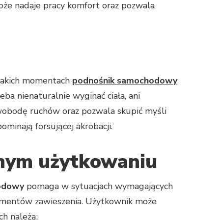
łoże nadaje pracy komfort oraz pozwala
 takich momentach
podnośnik samochodowy
eba nienaturalnie wyginać ciała, ani
wobodę ruchów oraz pozwala skupić myśli
minają forsującej akrobacji.
nym użytkowaniu
odowy
pomaga w sytuacjach wymagających
elementów zawieszenia. Użytkownik może
ch należą: