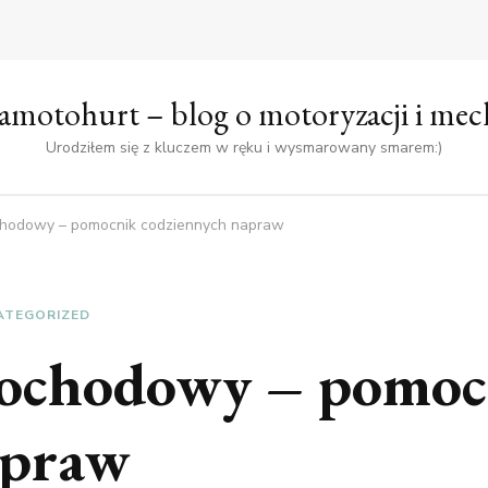
amotohurt – blog o motoryzacji i mec
Urodziłem się z kluczem w ręku i wysmarowany smarem:)
hodowy – pomocnik codziennych napraw
ATEGORIZED
ochodowy – pomoc
apraw