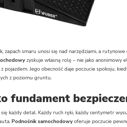
, zapach smaru unosi się nad narzędziami, a rutynowe c
mochodowy
zyskuje własną rolę – nie jako anonimowy e
z pojazdem. Jego obecność daje poczucie spokoju, kied
ych z poziomu gruntu.
ako fundament bezpiecz
 się każdy detal. Każdy ruch ręki, każdy centymetr wy
auta.
Podnośnik samochodowy
oferuje poczucie pewno