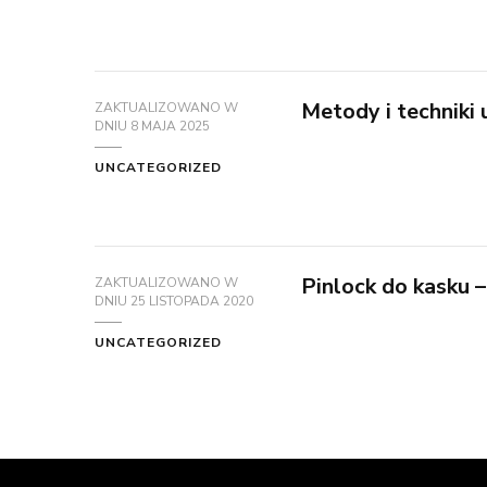
Metody i techniki
ZAKTUALIZOWANO W
DNIU
8 MAJA 2025
UNCATEGORIZED
Pinlock do kasku 
ZAKTUALIZOWANO W
DNIU
25 LISTOPADA 2020
UNCATEGORIZED