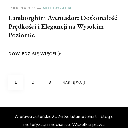
9 SIERPNIA 2023
MOTORYZACJA
Lamborghini Aventador: Doskonałość
Prędkości i Elegancji na Wysokim
Poziomie
DOWIEDZ SIĘ WIĘCEJ
Stronicowanie
STRONA
STRONA
STRONA
1
2
3
NASTĘPNA
wpisów
© prawa autorskie2026
Sekulamotohurt - blog o
motoryzacji i mechanice
. Wszelkie prawa