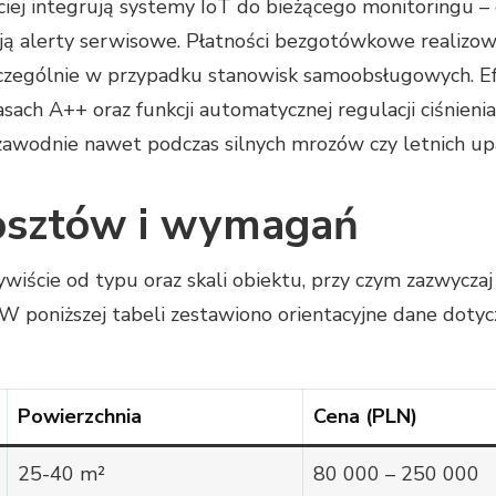
ej integrują systemy IoT do bieżącego monitoringu –
ą alerty serwisowe. Płatności bezgotówkowe realizowa
zczególnie w przypadku stanowisk samoobsługowych. E
sach A++ oraz funkcji automatycznej regulacji ciśnieni
ezawodnie nawet podczas silnych mrozów czy letnich up
osztów i wymagań
ywiście od typu oraz skali obiektu, przy czym zazwyczaj
W poniższej tabeli zestawiono orientacyjne dane doty
Powierzchnia
Cena (PLN)
25-40 m²
80 000 – 250 000