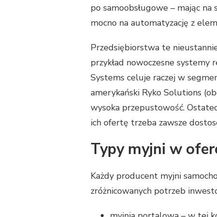
po samoobsługowe – mając na sw
mocno na automatyzację z eleme
Przedsiębiorstwa te nieustannie
przykład nowoczesne systemy re
Systems celuje raczej w segmen
amerykański Ryko Solutions (obe
wysoka przepustowość. Ostatecz
ich ofertę trzeba zawsze dosto
Typy myjni w ofer
Każdy producent myjni samocho
zróżnicowanych potrzeb inwesto
myjnia portalowa – w tej k