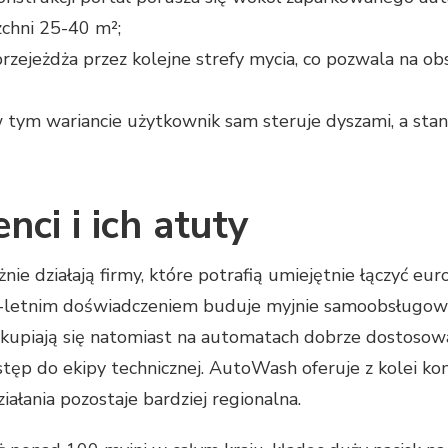
zchni 25-40 m²;
przejeżdża przez kolejne strefy mycia, co pozwala na 
tym wariancie użytkownik sam steruje dyszami, a sta
nci i ich atuty
ie działają firmy, które potrafią umiejętnie łączyć e
-letnim doświadczeniem buduje myjnie samoobsługowe 
y skupiają się natomiast na automatach dobrze dostoso
stęp do ekipy technicznej. AutoWash oferuje z kolei k
działania pozostaje bardziej regionalna.