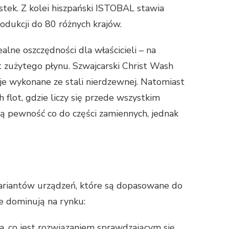
tek. Z kolei hiszpański ISTOBAL stawia
dukcji do 80 różnych krajów.
lne oszczędności dla właścicieli – na
 zużytego płynu. Szwajcarski Christ Wash
e wykonane ze stali nierdzewnej. Natomiast
flot, gdzie liczy się przede wszystkim
ją pewność co do części zamiennych, jednak
ariantów urządzeń, które są dopasowane do
e dominują na rynku:
a, co jest rozwiązaniem sprawdzającym się