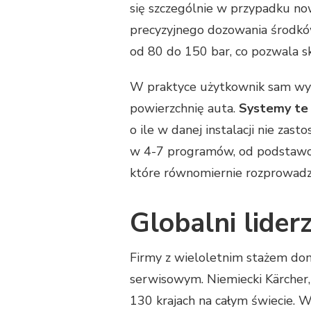
się szczególnie w przypadku no
precyzyjnego dozowania środkó
od 80 do 150 bar, co pozwala s
W praktyce użytkownik sam wybi
powierzchnię auta.
Systemy te 
o ile w danej instalacji nie z
w 4-7 programów, od podstawow
które równomiernie rozprowadz
Globalni lider
Firmy z wieloletnim stażem d
serwisowym. Niemiecki Kärcher,
130 krajach na całym świecie. W