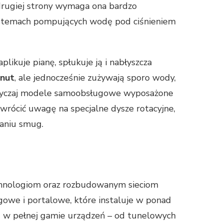
drugiej strony wymaga ona bardzo
systemach pompujących wodę pod ciśnieniem
ikuje pianę, spłukuje ją i nabłyszcza
inut
, ale jednocześnie zużywają sporo wody,
zazwyczaj modele samoobsługowe wyposażone
rócić uwagę na specjalne dysze rotacyjne,
aniu smug.
chnologiom oraz rozbudowanym sieciom
gowe i portalowe, które instaluje w ponad
się w pełnej gamie urządzeń – od tunelowych