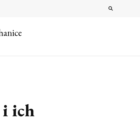
hanice
i ich