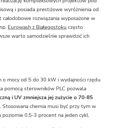
a realizację kompleksowych projektów pod
wisową i posiada prestiżowe wyróżnienia od
st całodobowe rozwiązania wyposażone w
 np.
Eurowash z Białegostoku
często
awsze warto samodzielnie sprawdzić ich
h o mocy od 5 do 30 kW i wydajności rzędu
ie za pomocą sterowników PLC pozwala
czną i UV zmniejsza jej zużycie o 70-85
h. Stosowana chemia musi być przy tym w
poziomie 0,5-3 procent na jeden cykl.