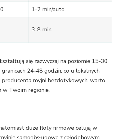
00
1-2 min/auto
3-8 min
ształtują się zazwyczaj na poziomie 15-30
 granicach 24-48 godzin, co u lokalnych
o producenta myjni bezdotykowych, warto
ch w Twoim regionie.
 natomiast duże floty firmowe celują w
bie myjnie samoobsługowe z całodobowym