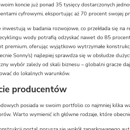
oim koncie już ponad 35 tysięcy dostarczonych jednos
ntami cyfrowymi, eksportując aż 70 procent swojej pro
 inwestują w badania rozwojowe, co przekłada się na rea
cyklingu wody potrafią odzyskać nawet do 85 procent
t premium, oferując wyjątkowo wytrzymałe konstrukcj
cnie Sonny’s) najlepiej sprawdza się w obsłudze dużych 
ny wybór zależy od skali biznesu – globalni gracze da
sować do lokalnych warunków.
cie producentów
dowych posiada w swoim portfolio co najmniej kilka w
rów. Warto wymienić ich główne rodzaje, które obecni
onstrukcji portal porusza się wokół zaparkowanego aut