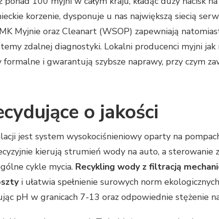
ponad 100 myjni w całym kraju, kładąc duży nacisk n
ieckie korzenie, dysponuje u nas największą siecią ser
 MK Myjnie oraz Cleanart (WSOP) zapewniają natomia
emy zdalnej diagnostyki. Lokalni producenci myjni jak
wy formalne i gwarantują szybsze naprawy, przy czym z
cydujące o jakości
lacji jest system wysokociśnieniowy oparty na pompac
recyzyjnie kierują strumień wody na auto, a sterowan
gólne cykle mycia.
Recykling wody z filtracją mechani
oszty
i ułatwia spełnienie surowych norm ekologicznyc
jąc pH w granicach 7-13 oraz odpowiednie stężenie na 