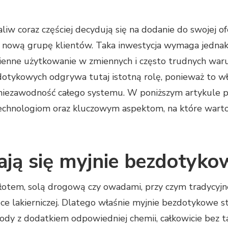
paliw coraz częściej decydują się na dodanie do swojej
ć nową grupę klientów. Taka inwestycja wymaga jedna
ienne użytkowanie w zmiennych i często trudnych wa
otykowych odgrywa tutaj istotną rolę, ponieważ to wła
niezawodność całego systemu. W poniższym artykule pr
technologiom oraz kluczowym aspektom, na które wart
ją się myjnie bezdotyko
błotem, solą drogową czy owadami, przy czym tradycyj
e lakierniczej. Dlatego właśnie myjnie bezdotykowe st
ody z dodatkiem odpowiedniej chemii, całkowicie bez 