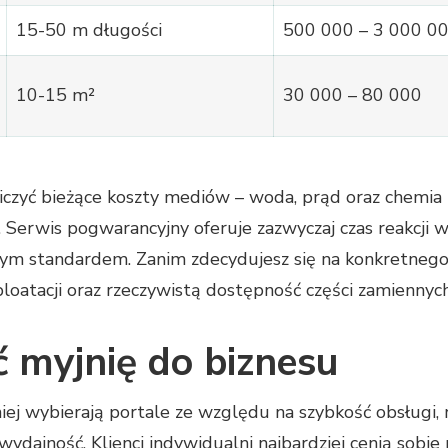
15-50 m długości
500 000 – 3 000 0
10-15 m²
30 000 – 80 000
czyć bieżące koszty mediów – woda, prąd oraz chemia k
 Serwis pogwarancyjny oferuje zazwyczaj czas reakcji w
wym standardem. Zanim zdecydujesz się na konkretneg
ploatacji oraz rzeczywistą dostępność części zamienny
 myjnię do biznesu
tniej wybierają portale ze względu na szybkość obsługi,
wydajność. Klienci indywidualni najbardziej cenią so