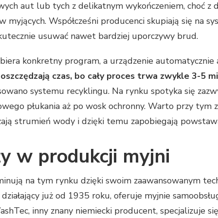
wych aut lub tych z delikatnym wykończeniem, choć z 
w myjących. Współcześni producenci skupiają się na 
kutecznie usuwać nawet bardziej uporczywy brud.
era konkretny program, a urządzenie automatycznie apl
oszczędzają czas, bo cały proces trwa zwykle 3-5 m
astosowano systemu recyklingu. Na rynku spotyka się 
ego płukania aż po wosk ochronny. Warto przy tym zw
ają strumień wody i dzięki temu zapobiegają powstaw
zy w produkcji myjni
ominują na tym rynku dzięki swoim zaawansowanym te
 działający już od 1935 roku, oferuje myjnie samoobsłu
ashTec, inny znany niemiecki producent, specjalizuje 