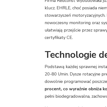
Firma Redconst wybudowała już 
klucz. EHRLE, choć posiada niem
stowarzyszeń motoryzacyjnych.
nowoczesny monitoring oraz syst
ułatwiają przejście przez spra
certyfikaty CE.
Technologie de
Podstawą każdej sprawnej insta
20-80 l/min. Dysze rotacyjne p
dowolnie programować poszcze
procent, co wyraźnie obniża k
pełni biodegradowalna, zachowu