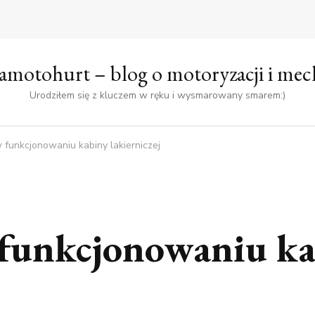
amotohurt – blog o motoryzacji i mec
Urodziłem się z kluczem w ręku i wysmarowany smarem:)
w funkcjonowaniu kabiny lakierniczej
 funkcjonowaniu k