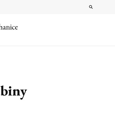
hanice
abiny