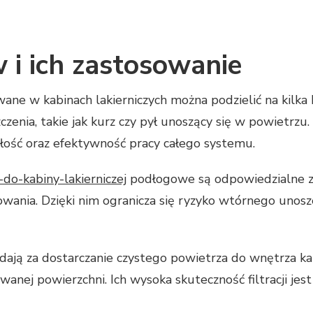
w i ich zastosowanie
ane w kabinach lakierniczych można podzielić na kilka 
zenia, takie jak kurz czy pył unoszący się w powietrzu
wałość oraz efektywność pracy całego systemu.
ry-do-kabiny-lakierniczej
podłogowe są odpowiedzialne za
wania. Dzięki nim ogranicza się ryzyko wtórnego unoszen
iadają za dostarczanie czystego powietrza do wnętrza 
anej powierzchni. Ich wysoka skuteczność filtracji jes