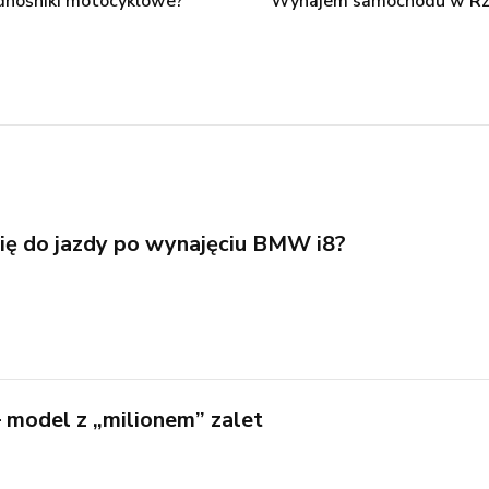
odnośniki motocyklowe?
Wynajem samochodu w Rze
ię do jazdy po wynajęciu BMW i8?
model z „milionem” zalet