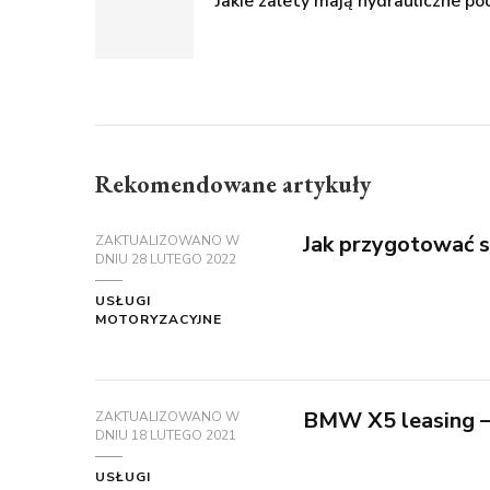
Jakie zalety mają hydrauliczne p
Rekomendowane artykuły
Jak przygotować s
ZAKTUALIZOWANO W
DNIU
28 LUTEGO 2022
USŁUGI
MOTORYZACYJNE
BMW X5 leasing – 
ZAKTUALIZOWANO W
DNIU
18 LUTEGO 2021
USŁUGI