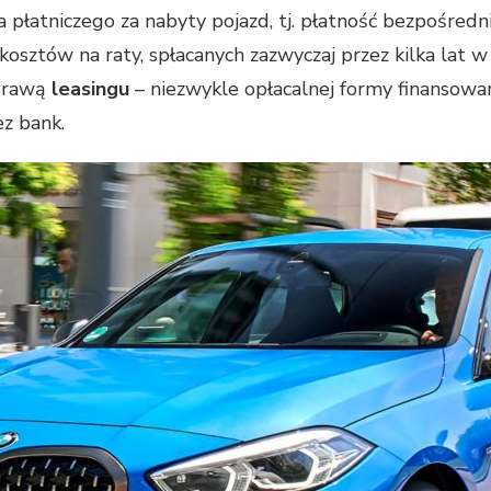
płatniczego za nabyty pojazd, tj. płatność bezpośred
sztów na raty, spłacanych zazwyczaj przez kilka lat w
sprawą
leasingu
– niezwykle opłacalnej formy finansow
z bank.