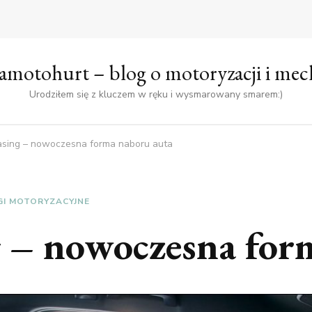
amotohurt – blog o motoryzacji i mec
Urodziłem się z kluczem w ręku i wysmarowany smarem:)
sing – nowoczesna forma naboru auta
GI MOTORYZACYJNE
 – nowoczesna for