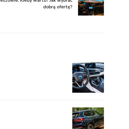
szowie. Kiedy warto? Jak wybrać
dobrą ofertę?