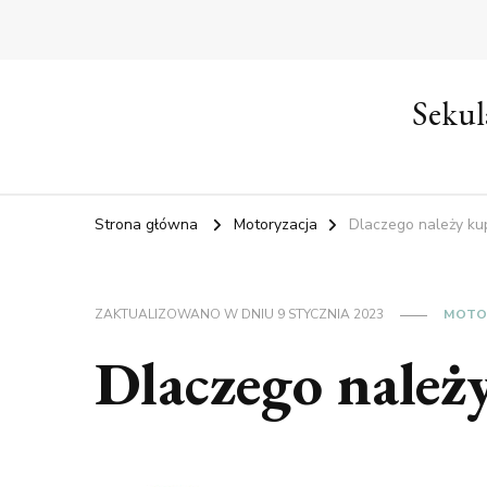
Sekul
Strona główna
Motoryzacja
Dlaczego należy ku
ZAKTUALIZOWANO W DNIU
9 STYCZNIA 2023
MOTO
Dlaczego należ