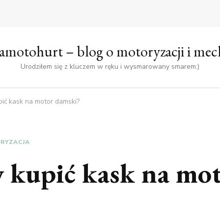
amotohurt – blog o motoryzacji i mec
Urodziłem się z kluczem w ręku i wysmarowany smarem:)
pić kask na motor damski?
RYZACJA
y kupić kask na mo