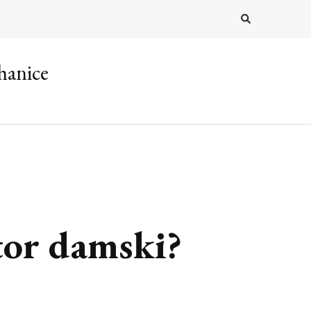
hanice
tor damski?